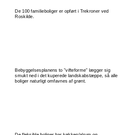
De 100 familieboliger er opført i Trekroner ved
Roskilde.
Bebyggelsesplanens to "vifteforme" lægger sig
smukt ned i det kuperede landskabstæppe, så alle
boliger naturligt omfavnes af grønt.
De fleksible boliger har køkken/alrum og